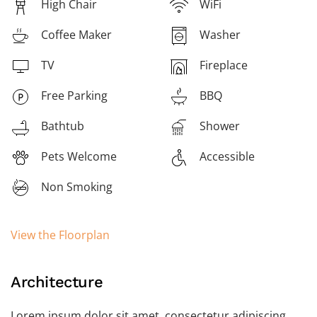
High Chair
WiFi
Coffee Maker
Washer
TV
Fireplace
Free Parking
BBQ
Bathtub
Shower
Pets Welcome
Accessible
Non Smoking
View the Floorplan
Architecture
Lorem ipsum dolor sit amet, consectetur adipiscing