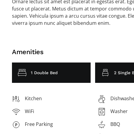
Ornare lectus sit amet est placerat in egestas erat. E
fusce ut placerat. Metus dictum at tempor commodo ul
sapien. Vehicula ipsum a arcu cursus vitae congue. Ele
viverra ipsum nunc aliquet bibendum enim.
Amenities
1 Double Bed
2 Single 
Kitchen
Dishwash
WiFi
Washer
Free Parking
BBQ