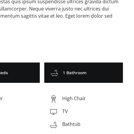
gestas quis ipsum suspendisse ultrices gravida dictum
lamcorper. Neque viverra justo nec ultrices dui
mentum sagittis vitae et leo. Eget lorem dolor sed
Beds
1 Bathroom
er
High Chair
TV
Bathtub