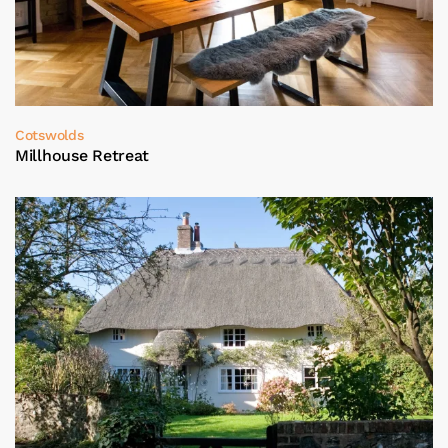
Cotswolds
Millhouse Retreat