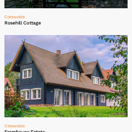
Cotswolds
Rosehill Cottage
Cotswolds
Farmhouse Estate