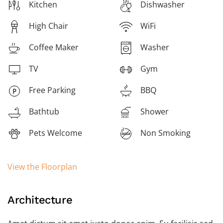
Kitchen
Dishwasher
High Chair
WiFi
Coffee Maker
Washer
TV
Gym
Free Parking
BBQ
Bathtub
Shower
Pets Welcome
Non Smoking
View the Floorplan
Architecture