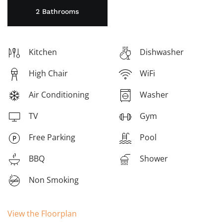
2 Bathrooms
Kitchen
Dishwasher
High Chair
WiFi
Air Conditioning
Washer
TV
Gym
Free Parking
Pool
BBQ
Shower
Non Smoking
View the Floorplan