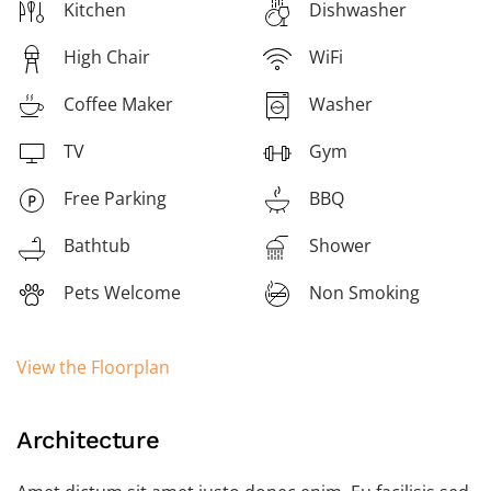
Kitchen
Dishwasher
High Chair
WiFi
Coffee Maker
Washer
TV
Gym
Free Parking
BBQ
Bathtub
Shower
Pets Welcome
Non Smoking
View the Floorplan
Architecture