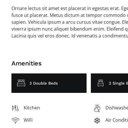
Ornare lectus sit amet est placerat in egestas erat. E
fusce ut placerat. Metus dictum at tempor commodo ul
sapien. Vehicula ipsum a arcu cursus vitae congue. Ele
viverra ipsum nunc aliquet bibendum enim. Eleifend qu
Lacinia quis vel eros donec. Id venenatis a condiment
Amenities
3 Double Beds
2 Single 
Kitchen
Dishwash
WiFi
Air Condit