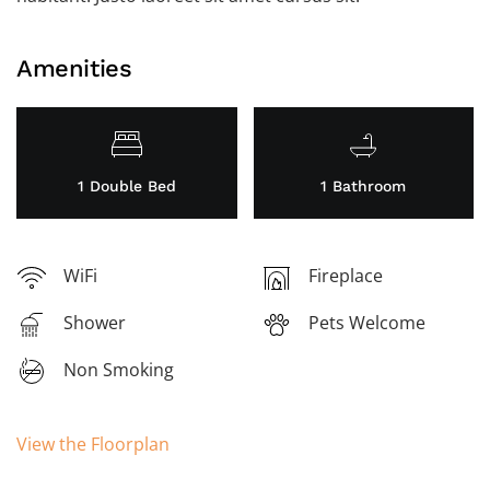
Amenities
1 Double Bed
1 Bathroom
WiFi
Fireplace
Shower
Pets Welcome
Non Smoking
View the Floorplan